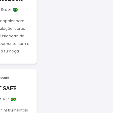
: Razek
onopolar para
lação, corte,
 irrigação de
aneamente com a
da fumaça.
T SAFE
e: R3A
r instrumentais