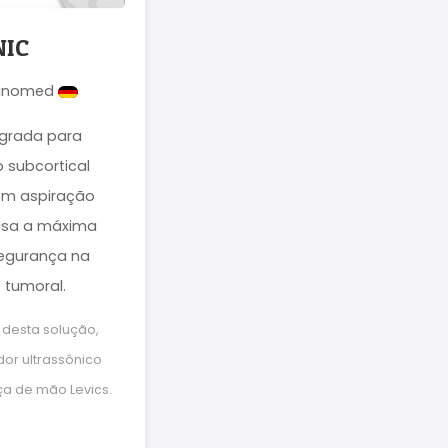
NIC
: Inomed
egrada para
subcortical
om aspiração
visa a máxima
segurança na
 tumoral.
o desta solução,
ador ultrassônico
a de mão Levics.