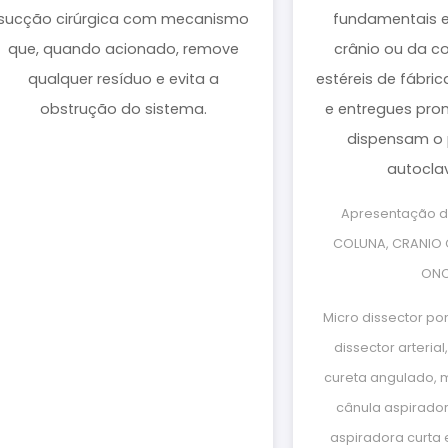
sucção cirúrgica com mecanismo
fundamentais e
que, quando acionado, remove
crânio ou da co
qualquer resíduo e evita a
estéreis de fábric
obstrução do sistema.
e entregues pron
dispensam o 
autocla
Apresentação do
COLUNA, CRANIO
ONC
Micro dissector po
dissector arterial
cureta angulado, mi
cânula aspirador
aspiradora curta 