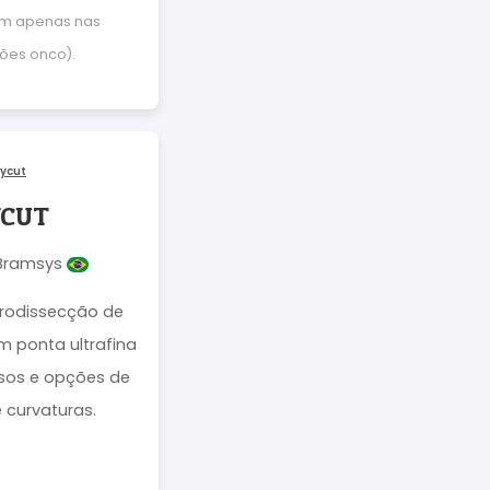
tem apenas nas
ões onco).
YCUT
 Bramsys
rodissecção de
m ponta ultrafina
isos e opções de
 curvaturas.