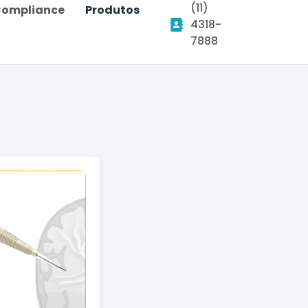
(11)
ompliance
Produtos
4318-
7888