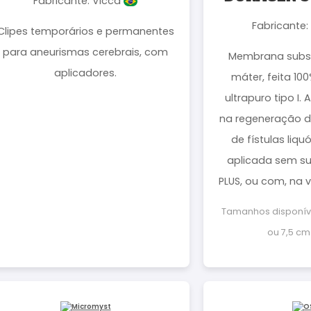
Fabricante: Vicca
Fabricante:
Clipes temporários e permanentes
para aneurismas cerebrais, com
Membrana subst
aplicadores.
máter, feita 10
ultrapuro tipo I.
na regeneração d
de fístulas liqu
aplicada sem su
PLUS, ou com, na 
Tamanhos disponívei
ou 7,5 cm