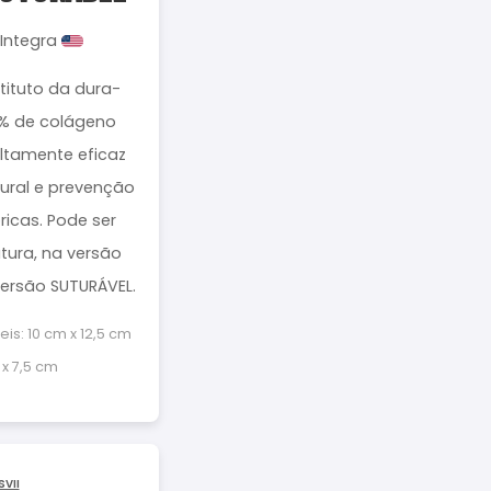
 Integra
ituto da dura-
0% de colágeno
 Altamente eficaz
ural e prevenção
óricas. Pode ser
tura, na versão
versão SUTURÁVEL.
s: 10 cm x 12,5 cm
 x 7,5 cm