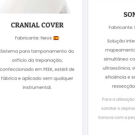
SO
CRANIAL COVER
Fabricante
Fabricante: Neos
Solução int
mapeamento 
Sistema para tamponamento do
simultâneo c
orifício da trepanação,
ultrassônica, 
confeccionado em PEEK, estéril de
eficiência e 
fábrica e aplicado sem qualquer
ressecção
instrumental.
Para a utilizaçã
solicitar o aspir
Sonoca com a peç