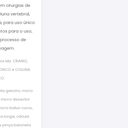
m cirurgias de
luna vertebral,
a, para uso único
tos para o uso,
processo de
vagem.
s kits: CRANIO,
 ONCO e COLUNA
O.
nta gancho, micro
, micro dissector
cro bisturi curvo,
a longa, cânula
e pinça baioneta