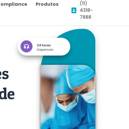
(11)
ompliance
Produtos
4318-
7888
24 horas
Disponiveis
es
de
E