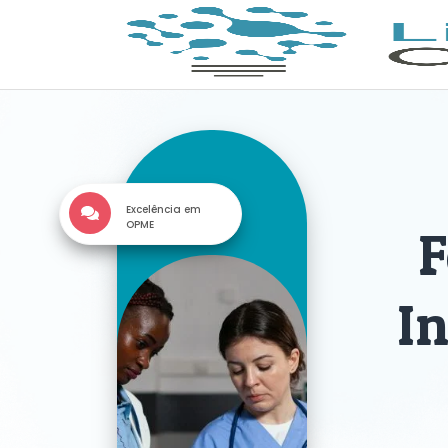
Excelência em
OPME
F
I